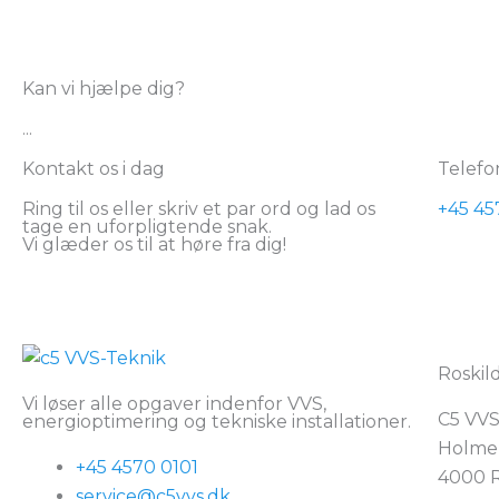
Kan vi hjælpe dig?
...
Kontakt os i dag
Telefon
Ring til os eller skriv et par ord og lad os
+45 45
tage en uforpligtende snak.
Vi glæder os til at høre fra dig!
Roskil
Vi løser alle opgaver indenfor VVS,
C5 VVS
energioptimering og tekniske installationer.
Holme
+45 4570 0101
4000 R
service@c5vvs.dk