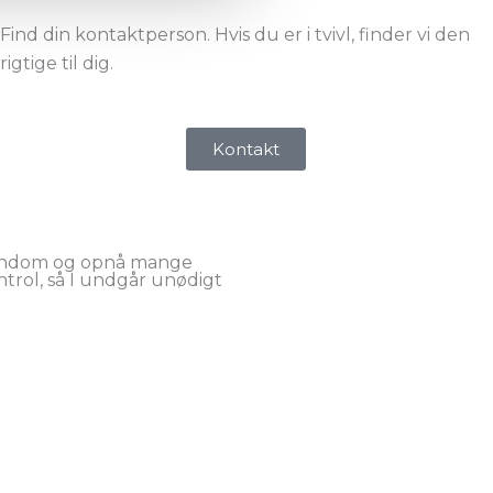
Find din kontaktperson. Hvis du er i tvivl, finder vi den
rigtige til dig.
Kontakt
ejendom og opnå mange
ntrol, så I undgår unødigt