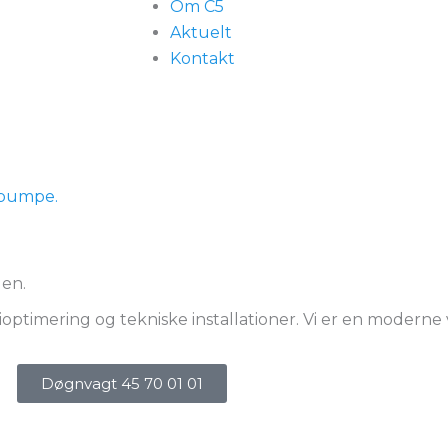
Om C5
Aktuelt
Kontakt
epumpe.
len.
ioptimering og tekniske installationer. Vi er en moder
Døgnvagt 45 70 01 01