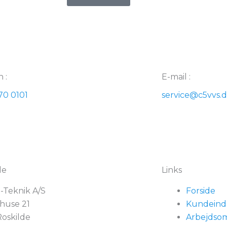
 :
E-mail :
70 0101
service@c5vvs.
de
Links
-Teknik A/S
Forside
huse 21
Kundeind
oskilde
Arbejdso