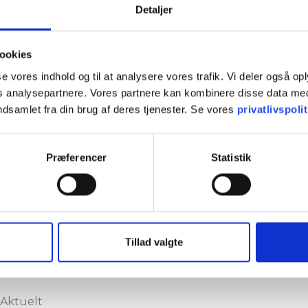
Detaljer
ookies
sse vores indhold og til at analysere vores trafik. Vi deler også o
analysepartnere. Vores partnere kan kombinere disse data med
ndsamlet fra din brug af deres tjenester. Se vores
privatlivspolit
Boligforeninger
Præferencer
Statistik
er og
Rådgivning, vedligehold og store renov
Læs mere
Tillad valgte
Aktuelt