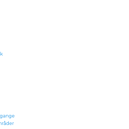
dk
gange
mråder