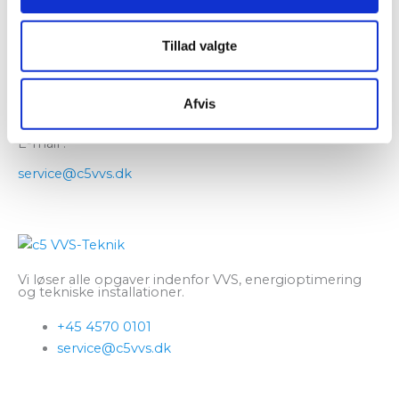
Ring til os eller skriv et par ord og lad os tage en
uforpligtende snak.
Vi glæder os til at høre fra dig!
Tillad valgte
Telefon :
Afvis
+45 4570 0101
E-mail :
service@c5vvs.dk
Vi løser alle opgaver indenfor VVS, energioptimering
og tekniske installationer.
+45 4570 0101
service@c5vvs.dk