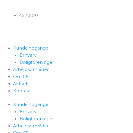
Gå
til
45700101
indholdet
Kundeindgange
Erhverv
Boligforeninger
Arbejdsområder
Om C5
Aktuelt
Kontakt
Kundeindgange
Erhverv
Boligforeninger
Arbejdsområder
Om C5