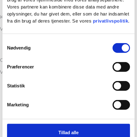
Vores partnere kan kombinere disse data med andre
Tekniq.dk
oplysninger, du har givet dem, eller som de har indsamlet
KS godkendt
fra din brug af deres tjenester. Se vores
privatlivspolitik
.
Vores Kvalitets Ledelses System er godkendt.
Samtykkevalg
Nødvendig
Certifikat
Grøn Smiley
Præferencer
Vi er screenet af Arbejdstilsynet.
Statistik
Vores Smiley
Marketing
Kan vi hjælpe dig?
...
Kontakt os i dag
Tillad alle