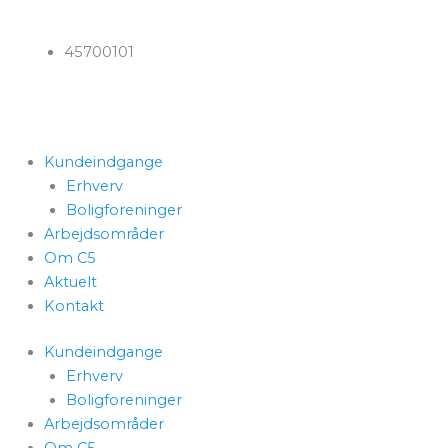
Gå
til
45700101
indholdet
Kundeindgange
Erhverv
Boligforeninger
Arbejdsområder
Om C5
Aktuelt
Kontakt
Kundeindgange
Erhverv
Boligforeninger
Arbejdsområder
Om C5